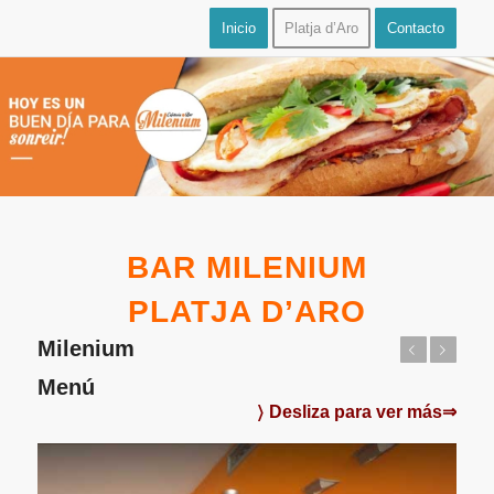
Inicio
Platja d’Aro
Contacto
BAR
MILENIUM
PLATJA D’ARO
Milenium
Anterior
Posterior
Menú
〉 Desliza para ver más⇒