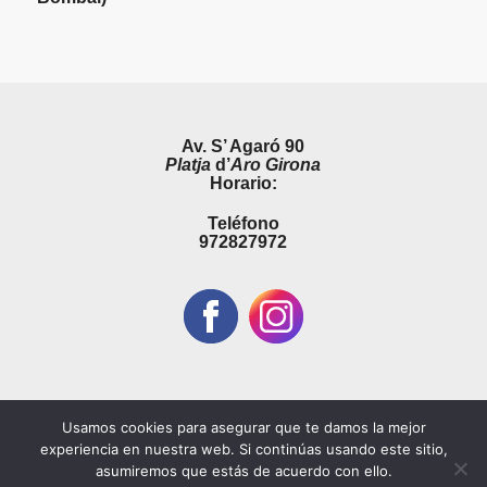
Av. S’ Agaró 90
Platja
d’
Aro Girona
Horario:
Teléfono
972827972
Usamos cookies para asegurar que te damos la mejor
experiencia en nuestra web. Si continúas usando este sitio,
asumiremos que estás de acuerdo con ello.
© Publicaton 2026 | Adquiera este servicio Digital contactando con nosotros