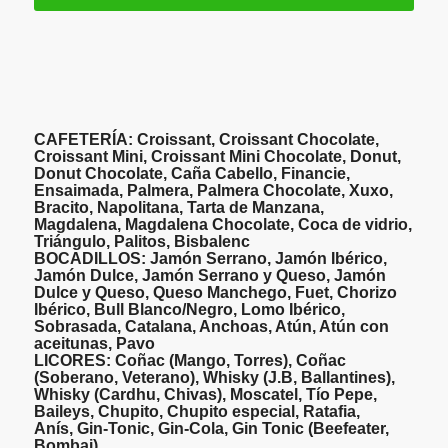
CAFETERÍA:
Croissant, Croissant Chocolate,
Croissant Mini, Croissant Mini Chocolate, Donut,
Donut Chocolate, Caña Cabello, Financie,
Ensaimada, Palmera, Palmera Chocolate, Xuxo,
Bracito, Napolitana, Tarta de Manzana,
Magdalena, Magdalena Chocolate, Coca de vidrio,
Triángulo, Palitos, Bisbalenc
BOCADILLOS:
Jamón Serrano, Jamón Ibérico,
Jamón Dulce, Jamón Serrano y Queso, Jamón
Dulce y Queso, Queso Manchego, Fuet, Chorizo
Ibérico, Bull Blanco/Negro, Lomo Ibérico,
Sobrasada, Catalana, Anchoas, Atún, Atún con
aceitunas, Pavo
LICORES:
Coñac (Mango, Torres), Coñac
(Soberano, Veterano), Whisky (J.B, Ballantines),
Whisky (Cardhu, Chivas), Moscatel, Tío Pepe,
Baileys, Chupito, Chupito especial, Ratafia,
Anís, Gin-Tonic, Gin-Cola, Gin Tonic (Beefeater,
Bombai)