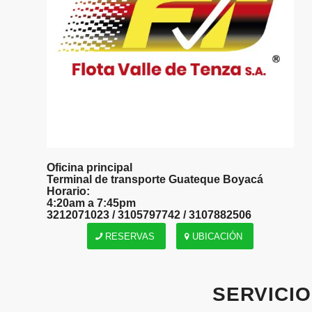
Oficina principal
Terminal de transporte Guateque Boyacá
Horario:
4:20am a 7:45pm
3212071023 / 3105797742 / 3107882506
RESERVAS
UBICACIÓN
SERVICI