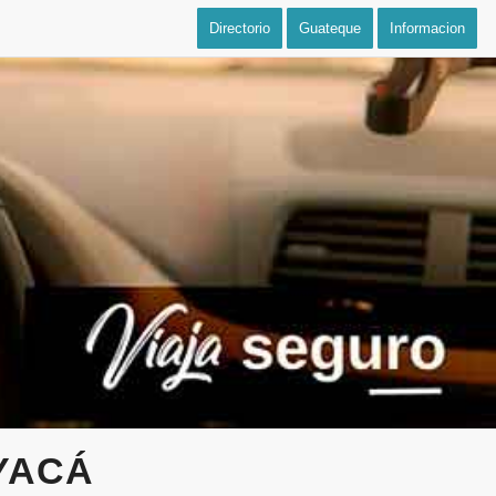
Directorio
Guateque
Informacion
YACÁ