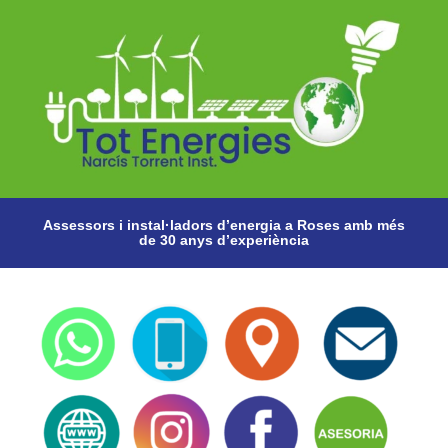
Assessors i instal·ladors d’energia a Roses amb més
de 30 anys d’experiència