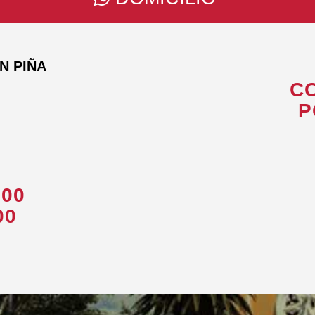
N PIÑA
CO
P
000
00