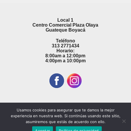
Local 1
Centro Comercial Plaza Olaya
Guateque Boyacá
Teléfono
313 2771434
Horario:
8:00am a 12:00pm
4:00pm a 10:00pm
Usamos cookies para asegurar que te damos la mejor
experiencia en nuestra web. Si continúas usando este sitio,
asumiremos que estás de acuerdo con ello.
© Publicaton 2026 | Adquiera este servicio Digital contactando con nosotros
Aceptar
Política de privacidad