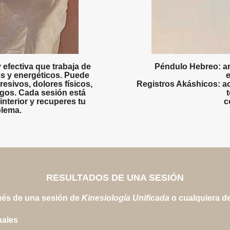
 efectiva que trabaja de
Péndulo Hebreo
: a
es y energéticos. Puede
esivos, dolores físicos,
Registros Akáshicos
: a
igos. Cada sesión está
interior y recuperes tu
c
blema.
RESULTADOS DE UNA SESIÓN
ués de una sesión de
Kinesiología Unificada
o cualquiera d
nales