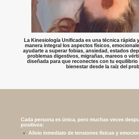
La
Kinesiología Unificada
es una técnica rápida y
manera integral los aspectos físicos, emocional
ayudarte a superar fobias, ansiedad, estados depr
problemas digestivos, migrañas, mareos o vért
diseñada para que reconectes con tu equilibrio 
bienestar desde la raíz del pro
Cada persona es única, pero muchas veces desp
positivos:
Alivio inmediato de tensiones físicas y emocio