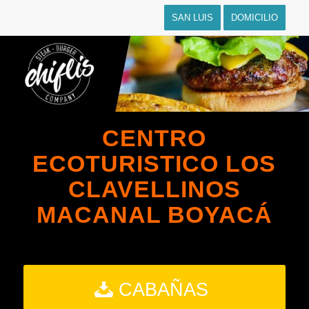
SAN LUIS
DOMICILIO
CENTRO
ECOTURISTICO LOS
CLAVELLINOS
MACANAL BOYACÁ
CABAÑAS