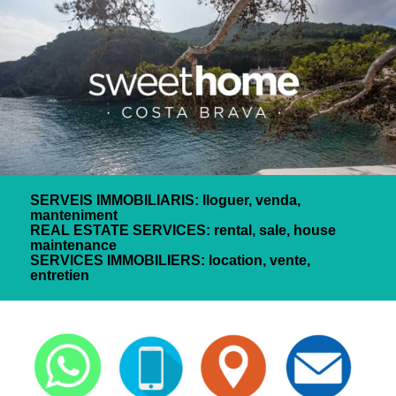
SERVEIS IMMOBILIARIS: lloguer, venda,
manteniment
REAL ESTATE SERVICES: rental, sale, house
maintenance
SERVICES IMMOBILIERS: location, vente,
entretien