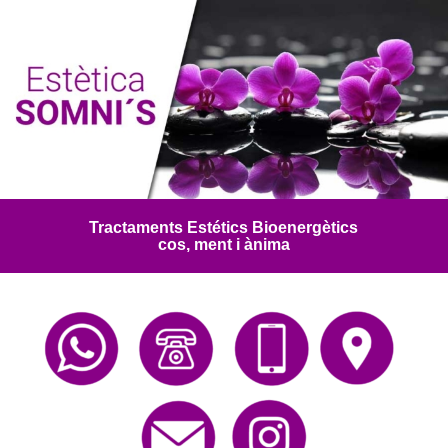
Tractaments Estétics Bioenergètics
cos, ment i ànima