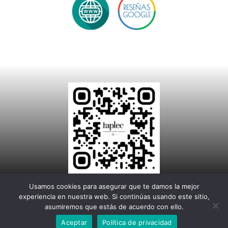
Usamos cookies para asegurar que te damos la mejor
experiencia en nuestra web. Si continúas usando este sitio,
asumiremos que estás de acuerdo con ello.
© Publicaton 2026 | Adquiera este servicio Digital contactando con nosotros
Aceptar
Política de privacidad